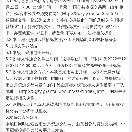
4.1 凡有意参加投标者，请于2022年11月16日 17:00至2022年11
月23日 17:00（北京时间），登录“全国公共资源交易网（山东·烟
台）/烟台市公共资源交易网”（Http://Ggzyjy.Yantai.Gov.Cn/）下
载招标文件（格式为.Ztb ）；并在投标截止时间前及时关注“招标
答疑”栏目；打开招标文件、制作投标文件，需要持有Ca数字证
书，办理或互认Ca证书，请登录“下载中心”，进行相关操作。
4.2 本工程不提供纸质招标文件,不组织现场勘查和投标预备会。
5.投标文件的递交
5.1 本项目采用电子评标。
5.2 投标文件递交的截止时间（投标截止时间，下同）为2022年12
月07日 14:00:00，地点为：开发区公共资源交易中心第3开标室。
5.3 投标文件递交方式：本项目采用网上开标，投标人无需到现
场。投标人须于投标截止时间前一小时进行网上签到，并根据烟台
市公共资源交易网发布的“不见面开标系统”投标人操作指南（下载
地址： Http://Ggzyjy.Yantai.Gov.Cn/Xzzx/Index.Jhtml）的相关规
定进行相关操作。
5.4 逾期未上传的或无法被系统读取的电子投标文件，电子招标投
标交易平台将予以拒收。
6.发布公告的媒介
本项目同时在烟台市公共资源交易网、山东省公共资源交易网、中
国招标投标公共服务平台上发布。