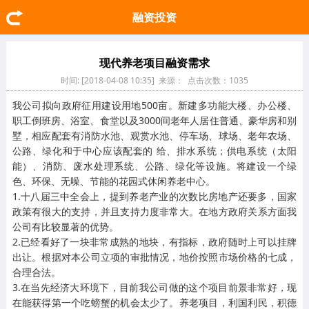
融资投资
现代养老项目融资需求
时间: [2018-04-08 10:35] 来源： 点击次数：1035
我公司拟向政府征用建设用地500亩。新建多功能大楼、办公楼、
职工倒班房、浴室、食堂以及3000间老年人居住普通、豪华房和别
墅，相应配套有消防水池、观赏水池、停车场、球场、老年农场、
公路、绿化和于中心应该配套的 给、排水系统；供电系统（太阳
能）、消防、废水处理系统、公路、绿化等设施。将建设一个绿
色、环保、无噪、节能的花园式休闲养老中心。
1.十八届三中全会上，提到养老产业的次数比房地产还要多，国家
政策有很大的支持，并且支持力度非常大。在地方政府关系方面我
公司有比较显著的优势。
2.已经看好了一块非常成熟的地块，有指标，政府随时上可以挂牌
出让。根据对本公司立项的审批情况，地价按照市场价格的七成，
合理合法。
3.在当先经济大环境下，目前我公司做的这个项目前景非常好，现
在能获得第一个吃螃蟹的机会太少了。养老项目，利国利民，积德